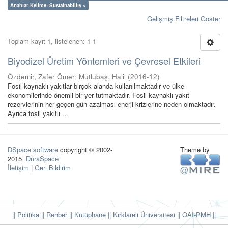
Anahtar Kelime: Sustainability ×
Gelişmiş Filtreleri Göster
Toplam kayıt 1, listelenen: 1-1
Biyodizel Üretim Yöntemleri ve Çevresel Etkileri
Özdemir, Zafer Ömer
;
Mutlubaş, Halil
(
2016-12
)
Fosil kaynaklı yakıtlar birçok alanda kullanılmaktadır ve ülke
ekonomilerinde önemli bir yer tutmaktadır. Fosil kaynaklı yakıt
rezervlerinin her geçen gün azalması enerji krizlerine neden olmaktadır.
Ayrıca fosil yakıtlı ...
DSpace software
copyright © 2002-
Theme by
2015
DuraSpace
İletişim
|
Geri Bildirim
|| Politika
|| Rehber
|| Kütüphane
|| Kırklareli Üniversitesi ||
OAI-PMH ||