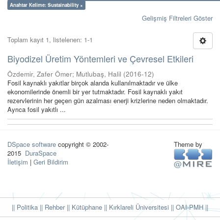
Anahtar Kelime: Sustainability ×
Gelişmiş Filtreleri Göster
Toplam kayıt 1, listelenen: 1-1
Biyodizel Üretim Yöntemleri ve Çevresel Etkileri
Özdemir, Zafer Ömer
;
Mutlubaş, Halil
(
2016-12
)
Fosil kaynaklı yakıtlar birçok alanda kullanılmaktadır ve ülke
ekonomilerinde önemli bir yer tutmaktadır. Fosil kaynaklı yakıt
rezervlerinin her geçen gün azalması enerji krizlerine neden olmaktadır.
Ayrıca fosil yakıtlı ...
DSpace software
copyright © 2002-
Theme by
2015
DuraSpace
İletişim
|
Geri Bildirim
|| Politika
|| Rehber
|| Kütüphane
|| Kırklareli Üniversitesi ||
OAI-PMH ||