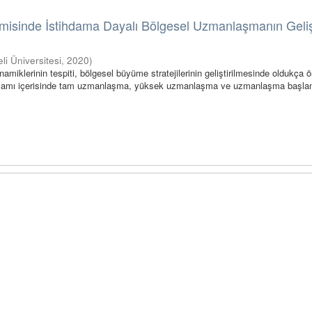
omisinde İstihdama Dayalı Bölgesel Uzmanlaşmanın Geli
eli Üniversitesi
,
2020
)
namiklerinin tespiti, bölgesel büyüme stratejilerinin geliştirilmesinde oldukça ö
toplamı içerisinde tam uzmanlaşma, yüksek uzmanlaşma ve uzmanlaşma başla