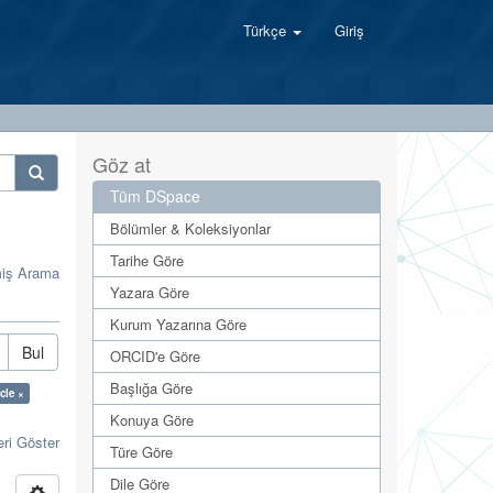
Türkçe
Giriş
Göz at
Tüm DSpace
Bölümler & Koleksiyonlar
Tarihe Göre
miş Arama
Yazara Göre
Kurum Yazarına Göre
Bul
ORCID'e Göre
Başlığa Göre
cle ×
Konuya Göre
eri Göster
Türe Göre
Dile Göre