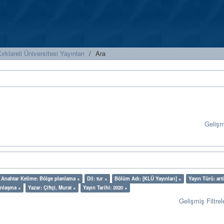
ırklareli Üniversitesi Yayınları
Ara
Geliş
Anahtar Kelime: Bölge planlama ×
Dil: tur ×
Bölüm Adı: [KLÜ Yayınları] ×
Yayın Türü: arti
anlaşma ×
Yazar: Çiftçi, Murat ×
Yayın Tarihi: 2020 ×
Gelişmiş Filtrel