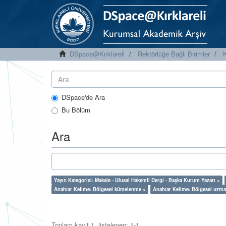
DSpace@Kırklareli
Rektörlüğe Bağlı Birimler
K
DSpace'de Ara
Bu Bölüm
Ara
Yayın Kategorisi: Makale - Ulusal Hakemli Dergi - Başka Kurum Yazarı ×
Anahtar Kelime: Bölgesel kümelenme ×
Anahtar Kelime: Bölgesel uzm
Toplam kayıt 1, listelenen: 1-1