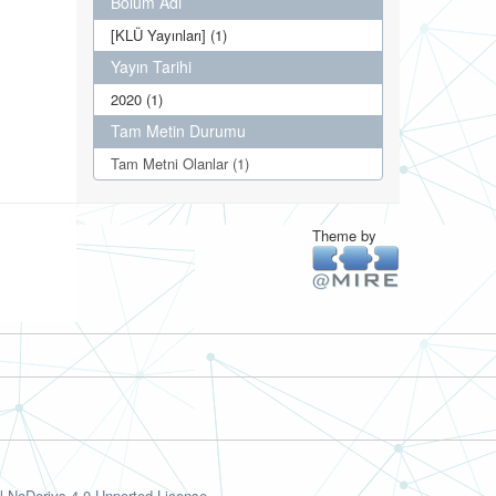
Bölüm Adı
[KLÜ Yayınları] (1)
Yayın Tarihi
2020 (1)
Tam Metin Durumu
Tam Metni Olanlar (1)
Theme by
-NoDerivs 4.0 Unported License.
.