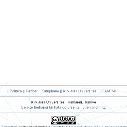
|| Politika
|| Rehber
|| Kütüphane
|| Kırklareli Üniversitesi ||
OAI-PMH ||
Kırklareli Üniversitesi, Kırklareli, Türkiye
İçerikte herhangi bir hata görürseniz, lütfen bildiriniz:
l Repository
is licensed under a
Creative Commons Attribution-NonCommercial