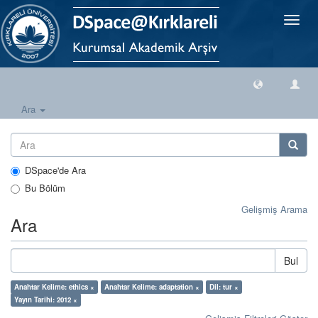
Geçiş
Yönlen
Ara
DSpace'de Ara
Bu Bölüm
Gelişmiş Arama
Ara
Bul
Anahtar Kelime: ethics ×
Anahtar Kelime: adaptation ×
Dil: tur ×
Yayın Tarihi: 2012 ×