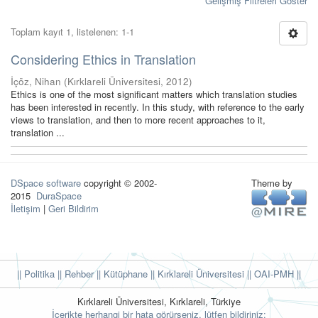
Gelişmiş Filtreleri Göster
Toplam kayıt 1, listelenen: 1-1
Considering Ethics in Translation
İçöz, Nihan
(
Kırklareli Üniversitesi
,
2012
)
Ethics is one of the most significant matters which translation studies
has been interested in recently. In this study, with reference to the early
views to translation, and then to more recent approaches to it,
translation ...
DSpace software
copyright © 2002-
Theme by
2015
DuraSpace
İletişim
|
Geri Bildirim
|| Politika
|| Rehber
|| Kütüphane
|| Kırklareli Üniversitesi ||
OAI-PMH ||
Kırklareli Üniversitesi, Kırklareli, Türkiye
İçerikte herhangi bir hata görürseniz, lütfen bildiriniz: