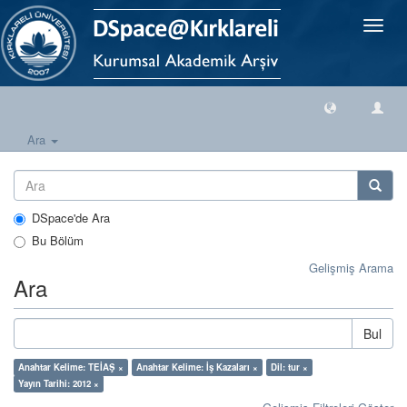
Geçiş
Yönlen
Ara
DSpace'de Ara
Bu Bölüm
Gelişmiş Arama
Ara
Bul
Anahtar Kelime: TEİAŞ ×
Anahtar Kelime: İş Kazaları ×
Dil: tur ×
Yayın Tarihi: 2012 ×