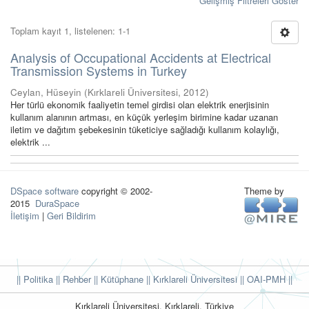
Gelişmiş Filtreleri Göster
Toplam kayıt 1, listelenen: 1-1
Analysis of Occupational Accidents at Electrical
Transmission Systems in Turkey
Ceylan, Hüseyin
(
Kırklareli Üniversitesi
,
2012
)
Her türlü ekonomik faaliyetin temel girdisi olan elektrik enerjisinin
kullanım alanının artması, en küçük yerleşim birimine kadar uzanan
iletim ve dağıtım şebekesinin tüketiciye sağladığı kullanım kolaylığı,
elektrik ...
DSpace software
copyright © 2002-
Theme by
2015
DuraSpace
İletişim
|
Geri Bildirim
|| Politika
|| Rehber
|| Kütüphane
|| Kırklareli Üniversitesi ||
OAI-PMH ||
Kırklareli Üniversitesi, Kırklareli, Türkiye