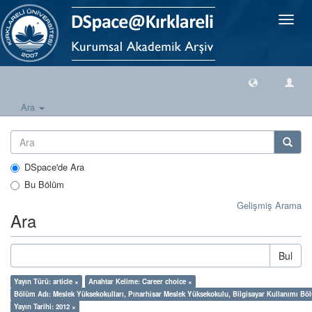
Geçiş
Yönlen
Ara
DSpace'de Ara
Bu Bölüm
Gelişmiş Arama
Ara
Bul
Yayın Türü: article ×
Anahtar Kelime: Career choice ×
Bölüm Adı: Meslek Yüksekokulları, Pınarhisar Meslek Yüksekokulu, Bilgisayar Kullanımı Bö
Yayın Tarihi: 2012 ×