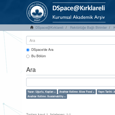
DSpace@Kırklareli
Rektörlüğe Bağlı Birimler
K
DSpace'de Ara
Bu Bölüm
Ara
Yazar: Uğurlu, Kaplan ×
Anahtar Kelime: Slow Food ×
Yayın Tarihi: 
Anahtar Kelime: Sustainability ×
Toplam kayıt 1, listelenen: 1-1