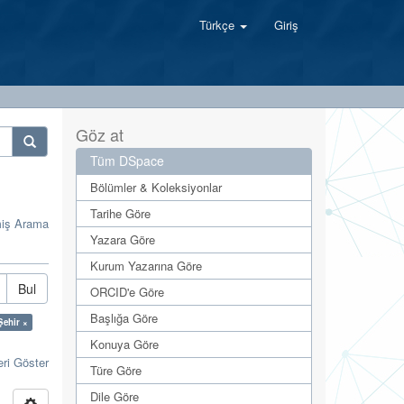
Türkçe
Giriş
Göz at
Tüm DSpace
Bölümler & Koleksiyonlar
Tarihe Göre
miş Arama
Yazara Göre
Kurum Yazarına Göre
Bul
ORCID'e Göre
Başlığa Göre
Şehir ×
Konuya Göre
eri Göster
Türe Göre
Dile Göre