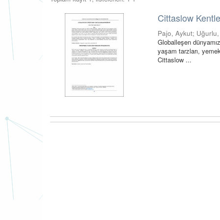
Cittaslow Kentl
Pajo, Aykut
;
Uğurlu,
Globalleşen dünyamızda
yaşam tarzları, yemek 
Cittaslow ...