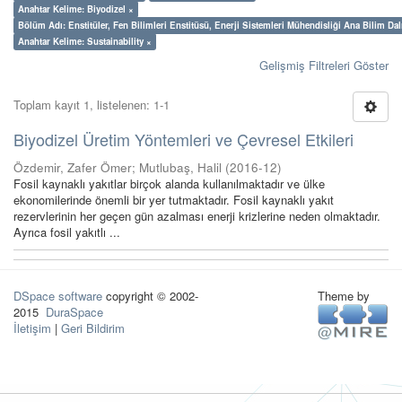
Anahtar Kelime: Biyodizel ×
Bölüm Adı: Enstitüler, Fen Bilimleri Enstitüsü, Enerji Sistemleri Mühendisliği Ana Bilim Dal
Anahtar Kelime: Sustainability ×
Gelişmiş Filtreleri Göster
Toplam kayıt 1, listelenen: 1-1
Biyodizel Üretim Yöntemleri ve Çevresel Etkileri
Özdemir, Zafer Ömer
;
Mutlubaş, Halil
(
2016-12
)
Fosil kaynaklı yakıtlar birçok alanda kullanılmaktadır ve ülke
ekonomilerinde önemli bir yer tutmaktadır. Fosil kaynaklı yakıt
rezervlerinin her geçen gün azalması enerji krizlerine neden olmaktadır.
Ayrıca fosil yakıtlı ...
DSpace software
copyright © 2002-
Theme by
2015
DuraSpace
İletişim
|
Geri Bildirim