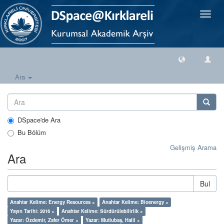
Geçiş
Yönlen
Ara
DSpace'de Ara
Bu Bölüm
Gelişmiş Arama
Ara
Bul
Anahtar Kelime: Energy Resources ×
Anahtar Kelime: Bioenergy ×
Yayın Tarihi: 2016 ×
Anahtar Kelime: Sürdürülebilirlik ×
Yazar: Özdemir, Zafer Ömer ×
Yazar: Mutlubaş, Halil ×