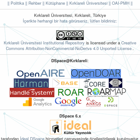
|| Politika
|| Rehber
|| Kütüphane
|| Kırklareli Üniversitesi ||
OAI-PMH ||
Kırklareli Üniversitesi, Kırklareli, Türkiye
İçerikte herhangi bir hata görürseniz, lütfen bildiriniz:
Kırklareli Üniversitesi Institutional Repository
is licensed under a
Creative
Commons Attribution-NonCommercial-NoDerivs 4.0 Unported License.
.
DSpace@Kırklareli
:
DSpace 6.x
tarafından
İdeal DSpace
hizmetleri çerçevesinde özelleştirilerek kurulmuştur.