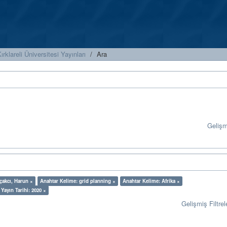
ırklareli Üniversitesi Yayınları
Ara
Geliş
çakcı, Harun ×
Anahtar Kelime: grid planning ×
Anahtar Kelime: Afrika ×
Yayın Tarihi: 2020 ×
Gelişmiş Filtrel