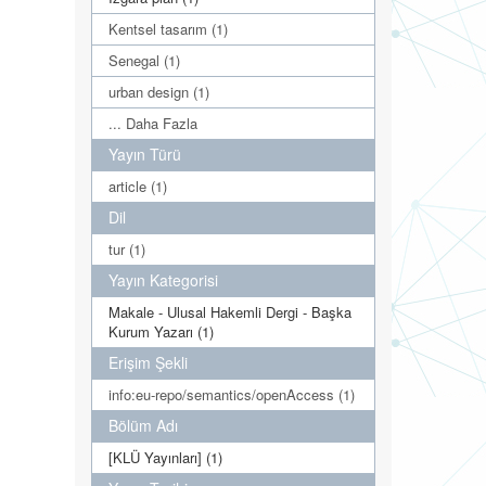
Kentsel tasarım (1)
Senegal (1)
urban design (1)
... Daha Fazla
Yayın Türü
article (1)
Dil
tur (1)
Yayın Kategorisi
Makale - Ulusal Hakemli Dergi - Başka
Kurum Yazarı (1)
Erişim Şekli
info:eu-repo/semantics/openAccess (1)
Bölüm Adı
[KLÜ Yayınları] (1)