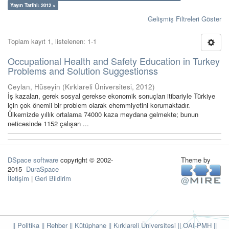
Yayın Tarihi: 2012 ×
Gelişmiş Filtreleri Göster
Toplam kayıt 1, listelenen: 1-1
Occupational Health and Safety Education in Turkey
Problems and Solution Suggestionss
Ceylan, Hüseyin
(
Kırklareli Üniversitesi
,
2012
)
İş kazaları, gerek sosyal gerekse ekonomik sonuçları itibariyle Türkiye
için çok önemli bir problem olarak ehemmiyetini korumaktadır.
Ülkemizde yıllık ortalama 74000 kaza meydana gelmekte; bunun
neticesinde 1152 çalışan ...
DSpace software
copyright © 2002-
Theme by
2015
DuraSpace
İletişim
|
Geri Bildirim
|| Politika
|| Rehber
|| Kütüphane
|| Kırklareli Üniversitesi ||
OAI-PMH ||