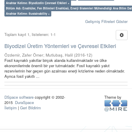
Anahtar Kelime: Biyodizelin Çevresel Etkileri ×
Bölüm Adı: Enstitüler, Fen Bilimleri Enstitüsü, Enerji Sistemleri Mühendisliği Ana Bilim Dal
Anahtar Kelime: Sustainability ×
Gelişmiş Filtreleri Göster
Toplam kayıt 1, listelenen: 1-1
Biyodizel Üretim Yöntemleri ve Çevresel Etkileri
Özdemir, Zafer Ömer
;
Mutlubaş, Halil
(
2016-12
)
Fosil kaynaklı yakıtlar birçok alanda kullanılmaktadır ve ülke
ekonomilerinde önemli bir yer tutmaktadır. Fosil kaynaklı yakıt
rezervlerinin her geçen gün azalması enerji krizlerine neden olmaktadır.
Ayrıca fosil yakıtlı ...
DSpace software
copyright © 2002-
Theme by
2015
DuraSpace
İletişim
|
Geri Bildirim