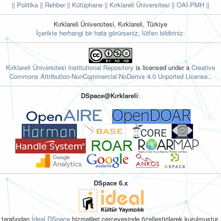
|| Politika
|| Rehber
|| Kütüphane
|| Kırklareli Üniversitesi ||
OAI-PMH ||
Kırklareli Üniversitesi, Kırklareli, Türkiye
İçerikte herhangi bir hata görürseniz, lütfen bildiriniz:
Kırklareli Üniversitesi Institutional Repository
is licensed under a
Creative
Commons Attribution-NonCommercial-NoDerivs 4.0 Unported License.
.
DSpace@Kırklareli
:
DSpace 6.x
tarafından
İdeal DSpace
hizmetleri çerçevesinde özelleştirilerek kurulmuştur.