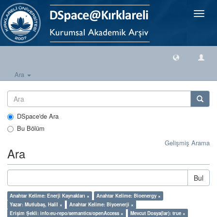
Geçiş
Yönlen
Ara
DSpace'de Ara
Bu Bölüm
Gelişmiş Arama
Ara
Bul
Anahtar Kelime: Enerji Kaynakları ×
Anahtar Kelime: Bioenergy ×
Yazar: Mutlubaş, Halil ×
Anahtar Kelime: Biyoenerji ×
Erişim Şekli: info:eu-repo/semantics/openAccess ×
Mevcut Dosya(lar): true ×