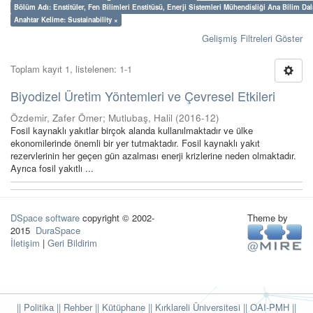
Bölüm Adı: Enstitüler, Fen Bilimleri Enstitüsü, Enerji Sistemleri Mühendisliği Ana Bilim Dal
Anahtar Kelime: Sustainability ×
Gelişmiş Filtreleri Göster
Toplam kayıt 1, listelenen: 1-1
Biyodizel Üretim Yöntemleri ve Çevresel Etkileri
Özdemir, Zafer Ömer
;
Mutlubaş, Halil
(
2016-12
)
Fosil kaynaklı yakıtlar birçok alanda kullanılmaktadır ve ülke
ekonomilerinde önemli bir yer tutmaktadır. Fosil kaynaklı yakıt
rezervlerinin her geçen gün azalması enerji krizlerine neden olmaktadır.
Ayrıca fosil yakıtlı ...
DSpace software
copyright © 2002-
Theme by
2015
DuraSpace
İletişim
|
Geri Bildirim
|| Politika
|| Rehber
|| Kütüphane
|| Kırklareli Üniversitesi ||
OAI-PMH ||