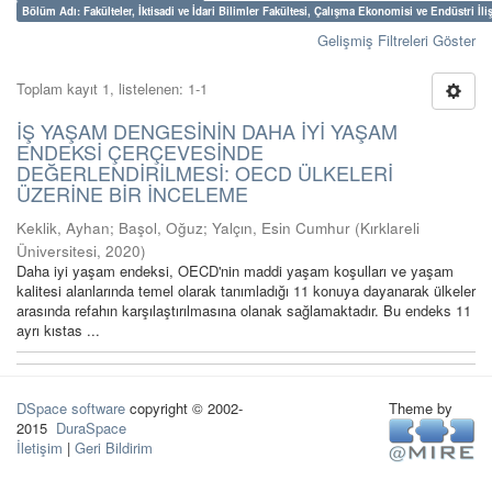
Bölüm Adı: Fakülteler, İktisadi ve İdari Bilimler Fakültesi, Çalışma Ekonomisi ve Endüstri İl
Gelişmiş Filtreleri Göster
Toplam kayıt 1, listelenen: 1-1
İŞ YAŞAM DENGESİNİN DAHA İYİ YAŞAM
ENDEKSİ ÇERÇEVESİNDE
DEĞERLENDİRİLMESİ: OECD ÜLKELERİ
ÜZERİNE BİR İNCELEME
Keklik, Ayhan
;
Başol, Oğuz
;
Yalçın, Esin Cumhur
(
Kırklareli
Üniversitesi
,
2020
)
Daha iyi yaşam endeksi, OECD'nin maddi yaşam koşulları ve yaşam
kalitesi alanlarında temel olarak tanımladığı 11 konuya dayanarak ülkeler
arasında refahın karşılaştırılmasına olanak sağlamaktadır. Bu endeks 11
ayrı kıstas ...
DSpace software
copyright © 2002-
Theme by
2015
DuraSpace
İletişim
|
Geri Bildirim