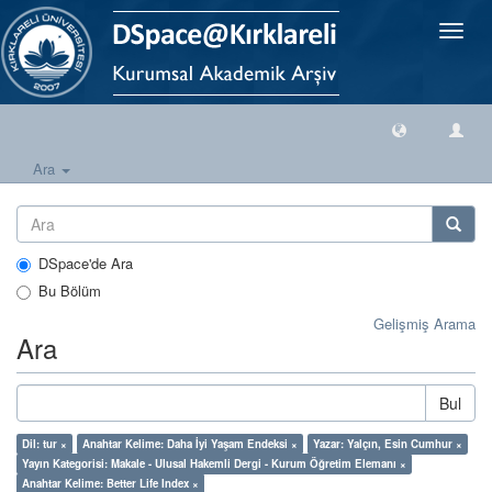
Geçiş
Yönlen
Ara
DSpace'de Ara
Bu Bölüm
Gelişmiş Arama
Ara
Bul
Dil: tur ×
Anahtar Kelime: Daha İyi Yaşam Endeksi ×
Yazar: Yalçın, Esin Cumhur ×
Yayın Kategorisi: Makale - Ulusal Hakemli Dergi - Kurum Öğretim Elemanı ×
Anahtar Kelime: Better Life Index ×