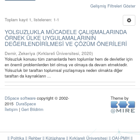
Gelişmiş Filtreleri Göster
Toplam kayıt 1, listelenen: 1-1
YOLSUZLUKLA MÜCADELE ÇALIŞMALARINDA
ÖRNEK ÜLKE UYGULAMALARININ
DEĞERLENDİRİLMESİ VE ÇÖZÜM ÖNERİLERİ
Demir, Zekeriya
(
Kırklareli Üniversitesi
,
2020
)
Yolsuzluk konusu tüm zamanlarda hem toplumlar hem de devletler için
en önemli problemlerden biri olmuş ve olmaya da devam etmektedir.
Yolsuzluk bir taraftan toplumsal yozlaşmaya neden olmakta diğer
taraftan da kaynakların ...
DSpace software
copyright © 2002-
Theme by
2015
DuraSpace
İletişim
|
Geri Bildirim
|| Politika
|| Rehber
|| Kütüphane
|| Kırklareli Üniversitesi ||
OAI-PMH ||