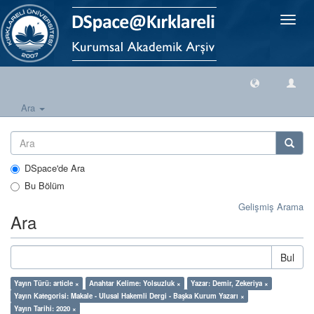
Geçiş
Yönlen
Ara
DSpace'de Ara
Bu Bölüm
Gelişmiş Arama
Ara
Bul
Yayın Türü: article ×
Anahtar Kelime: Yolsuzluk ×
Yazar: Demir, Zekeriya ×
Yayın Kategorisi: Makale - Ulusal Hakemli Dergi - Başka Kurum Yazarı ×
Yayın Tarihi: 2020 ×