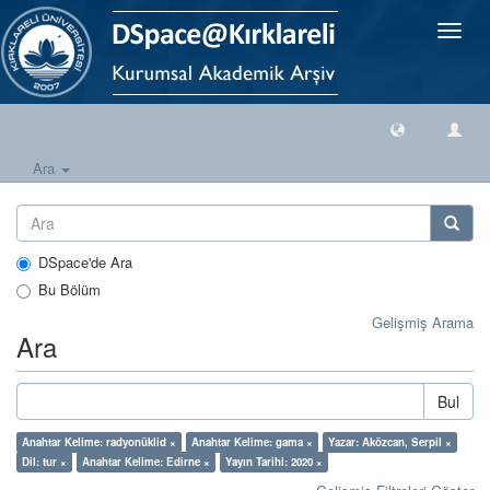
Geçiş
Yönlen
Ara
DSpace'de Ara
Bu Bölüm
Gelişmiş Arama
Ara
Bul
Anahtar Kelime: radyonüklid ×
Anahtar Kelime: gama ×
Yazar: Aközcan, Serpil ×
Dil: tur ×
Anahtar Kelime: Edirne ×
Yayın Tarihi: 2020 ×