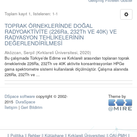
Gelişmiş Filtreleri Göster
Toplam kayıt 1, listelenen: 1-1
TOPRAK ÖRNEKLERİNDE DOĞAL
RADYOAKTİVİTE (226Ra, 232Th VE 40K) VE
RADYASYON TEHLİKELERİNİN
DEĞERLENDİRİLMESİ
Aközcan, Serpil
(
Kırklareli Üniversitesi
,
2020
)
Bu çalışmada Türkiye’de Edirne ve Kırklareli arasından toplanan toprak
örneklerinde 226Ra, 232Th ve 40K aktivite konsantrasyonları HPGe
gama spektrometre sistemi kullanılarak ölçülmüştür. Çalışma alanında
226Ra, 232Th ve ...
DSpace software
copyright © 2002-
Theme by
2015
DuraSpace
İletişim
|
Geri Bildirim
|| Politika
|| Rehber
|| Kütüphane
|| Kırklareli Üniversitesi ||
OAI-PMH ||