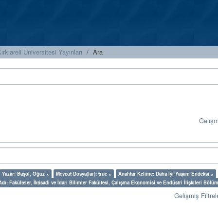
ırklareli Üniversitesi Yayınları
Ara
Geliş
Yazar: Başol, Oğuz ×
Mevcut Dosya(lar): true ×
Anahtar Kelime: Daha İyi Yaşam Endeksi ×
ı: Fakülteler, İktisadi ve İdari Bilimler Fakültesi, Çalışma Ekonomisi ve Endüstri İlişkileri Bölü
Gelişmiş Filtrel