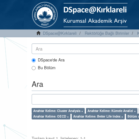
DSpace@Kırklareli
Rektörlüğe Bağlı Birimler
K
DSpace'de Ara
Bu Bölüm
Ara
Anahtar Kelime: Cluster Analysis ×
Anahtar Kelime: Kümele Analizi ×
Anahtar Kelime: OECD ×
Anahtar Kelime: Better Life Index ×
Bölüm Ad
Toplam kayıt 1, listelenen: 1-1