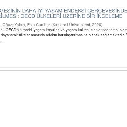
GESİNİN DAHA İYİ YAŞAM ENDEKSİ ÇERÇEVESİND
LMESİ: OECD ÜLKELERİ ÜZERİNE BİR İNCELEME
l, Oğuz
;
Yalçın, Esin Cumhur
(
Kırklareli Üniversitesi
,
2020
)
i, OECD'nin maddi yaşam koşulları ve yaşam kalitesi alanlarında temel olar
 dayanarak ülkeler arasında refahın karşılaştırılmasına olanak sağlamaktadır. 
...