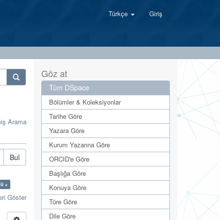
Türkçe
Giriş
Göz at
Tüm DSpace
Bölümler & Koleksiyonlar
Tarihe Göre
miş Arama
Yazara Göre
Kurum Yazarına Göre
Bul
ORCID'e Göre
Başlığa Göre
mü ×
Konuya Göre
eri Göster
Türe Göre
Dile Göre