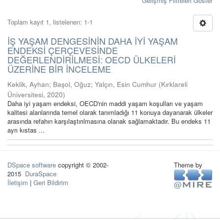
Gelişmiş Filtreleri Göster
Toplam kayıt 1, listelenen: 1-1
İŞ YAŞAM DENGESİNİN DAHA İYİ YAŞAM
ENDEKSİ ÇERÇEVESİNDE
DEĞERLENDİRİLMESİ: OECD ÜLKELERİ
ÜZERİNE BİR İNCELEME
Keklik, Ayhan
;
Başol, Oğuz
;
Yalçın, Esin Cumhur
(
Kırklareli
Üniversitesi
,
2020
)
Daha iyi yaşam endeksi, OECD'nin maddi yaşam koşulları ve yaşam
kalitesi alanlarında temel olarak tanımladığı 11 konuya dayanarak ülkeler
arasında refahın karşılaştırılmasına olanak sağlamaktadır. Bu endeks 11
ayrı kıstas ...
DSpace software
copyright © 2002-
Theme by
2015
DuraSpace
İletişim
|
Geri Bildirim