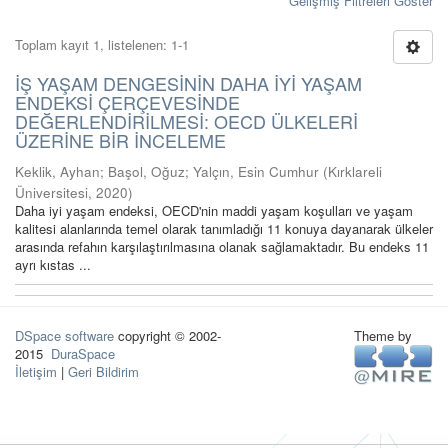
Gelişmiş Filtreleri Göster
Toplam kayıt 1, listelenen: 1-1
İŞ YAŞAM DENGESİNİN DAHA İYİ YAŞAM
ENDEKSİ ÇERÇEVESİNDE
DEĞERLENDİRİLMESİ: OECD ÜLKELERİ
ÜZERİNE BİR İNCELEME
Keklik, Ayhan
;
Başol, Oğuz
;
Yalçın, Esin Cumhur
(
Kırklareli
Üniversitesi
,
2020
)
Daha iyi yaşam endeksi, OECD'nin maddi yaşam koşulları ve yaşam
kalitesi alanlarında temel olarak tanımladığı 11 konuya dayanarak ülkeler
arasında refahın karşılaştırılmasına olanak sağlamaktadır. Bu endeks 11
ayrı kıstas ...
DSpace software
copyright © 2002-
Theme by
2015
DuraSpace
İletişim
|
Geri Bildirim