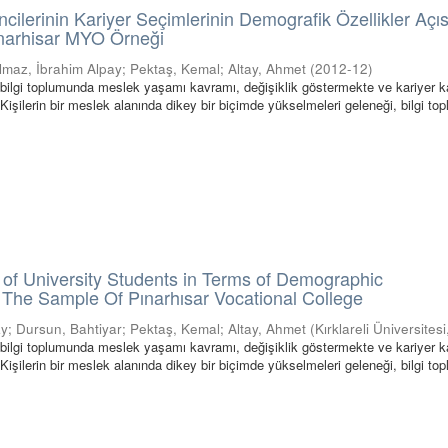
ncilerinin Kariyer Seçimlerinin Demografik Özellikler Açı
ınarhisar MYO Örneği
ılmaz, İbrahim Alpay
;
Pektaş, Kemal
;
Altay, Ahmet
(
2012-12
)
bilgi toplumunda meslek yaşamı kavramı, değişiklik göstermekte ve kariyer 
Kişilerin bir meslek alanında dikey bir biçimde yükselmeleri geleneği, bilgi t
of University Students in Terms of Demographic
: The Sample Of Pınarhısar Vocational College
ay
;
Dursun, Bahtiyar
;
Pektaş, Kemal
;
Altay, Ahmet
(
Kırklareli Üniversitesi
bilgi toplumunda meslek yaşamı kavramı, değişiklik göstermekte ve kariyer 
Kişilerin bir meslek alanında dikey bir biçimde yükselmeleri geleneği, bilgi t