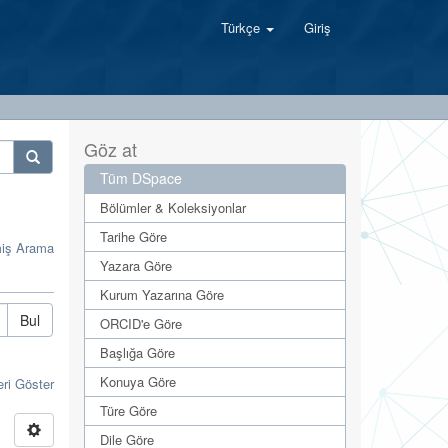
Türkçe
Giriş
Göz at
Tüm DSpace
Bölümler & Koleksiyonlar
Tarihe Göre
miş Arama
Yazara Göre
Kurum Yazarına Göre
Bul
ORCID'e Göre
Başlığa Göre
Konuya Göre
eri Göster
Türe Göre
Dile Göre