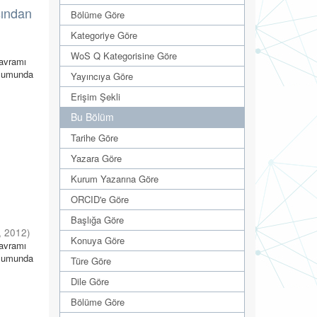
sından
Bölüme Göre
Kategoriye Göre
WoS Q Kategorisine Göre
kavramı
oplumunda
Yayıncıya Göre
Erişim Şekli
Bu Bölüm
Tarihe Göre
Yazara Göre
Kurum Yazarına Göre
ORCID'e Göre
Başlığa Göre
,
2012
)
Konuya Göre
kavramı
oplumunda
Türe Göre
Dile Göre
Bölüme Göre