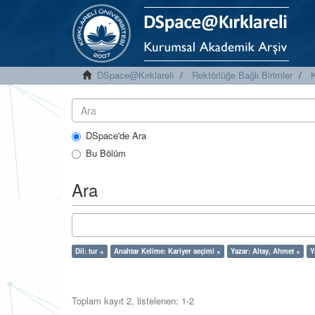
DSpace@Kırklareli
Rektörlüğe Bağlı Birimler
K
DSpace'de Ara
Bu Bölüm
Ara
Dil: tur ×
Anahtar Kelime: Kariyer seçimi ×
Yazar: Altay, Ahmet ×
Y
Toplam kayıt 2, listelenen: 1-2