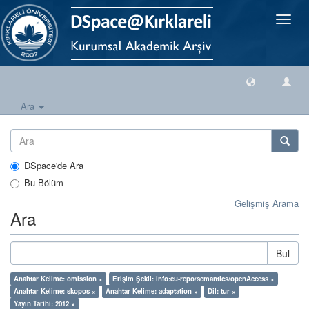
Geçiş
Yönlen
Ara
DSpace'de Ara
Bu Bölüm
Gelişmiş Arama
Ara
Bul
Anahtar Kelime: omission ×
Erişim Şekli: info:eu-repo/semantics/openAccess ×
Anahtar Kelime: skopos ×
Anahtar Kelime: adaptation ×
Dil: tur ×
Yayın Tarihi: 2012 ×