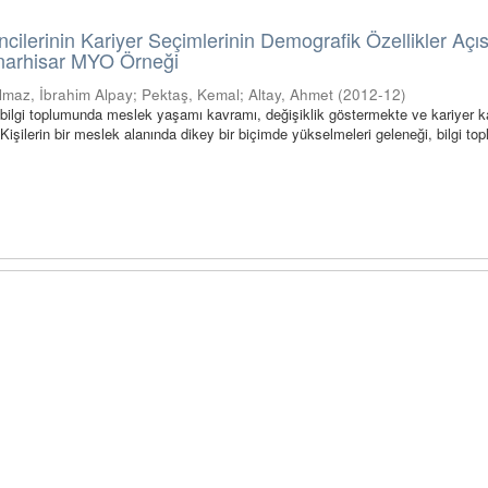
ncilerinin Kariyer Seçimlerinin Demografik Özellikler Açı
ınarhisar MYO Örneği
ılmaz, İbrahim Alpay
;
Pektaş, Kemal
;
Altay, Ahmet
(
2012-12
)
bilgi toplumunda meslek yaşamı kavramı, değişiklik göstermekte ve kariyer 
Kişilerin bir meslek alanında dikey bir biçimde yükselmeleri geleneği, bilgi t