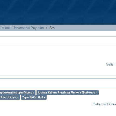
ırklareli Üniversitesi Yayınları
Ara
Geliş
-repo/semantics/openAccess ×
Anahtar Kelime: Pınarhisar Meslek Yüksekokulu ×
elime: Kariyer ×
Yayın Tarihi: 2012 ×
Gelişmiş Filtrel