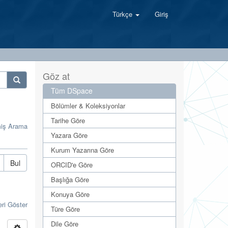
Türkçe
Giriş
Göz at
Tüm DSpace
Bölümler & Koleksiyonlar
Tarihe Göre
miş Arama
Yazara Göre
Kurum Yazarına Göre
Bul
ORCID'e Göre
Başlığa Göre
Konuya Göre
eri Göster
Türe Göre
Dile Göre