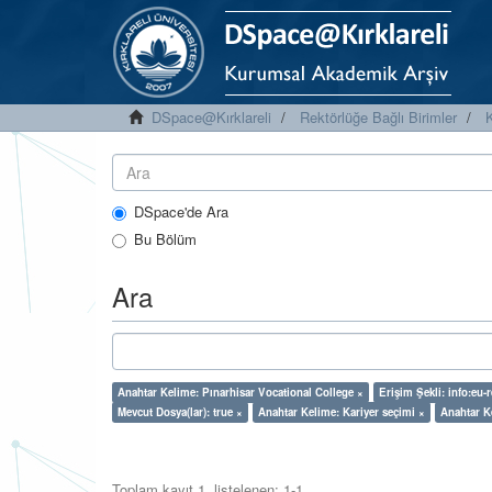
DSpace@Kırklareli
Rektörlüğe Bağlı Birimler
K
DSpace'de Ara
Bu Bölüm
Ara
Anahtar Kelime: Pınarhisar Vocational College ×
Erişim Şekli: info:eu
Mevcut Dosya(lar): true ×
Anahtar Kelime: Kariyer seçimi ×
Anahtar K
Toplam kayıt 1, listelenen: 1-1