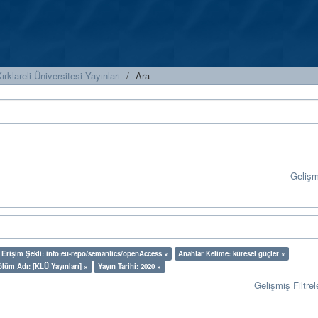
ırklareli Üniversitesi Yayınları
Ara
Geliş
Erişim Şekli: info:eu-repo/semantics/openAccess ×
Anahtar Kelime: küresel güçler ×
lüm Adı: [KLÜ Yayınları] ×
Yayın Tarihi: 2020 ×
Gelişmiş Filtrel