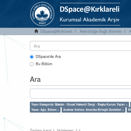
DSpace@Kırklareli
Rektörlüğe Bağlı Birimler
K
DSpace'de Ara
Bu Bölüm
Ara
Yayın Kategorisi: Makale - Ulusal Hakemli Dergi - Başka Kurum Yazarı ×
Yazar: Ağır, Bülent ×
Anahtar Kelime: Amerika Birleşik Devletleri ×
Bö
Toplam kayıt 1, listelenen: 1-1