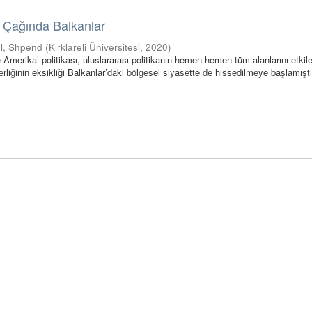
 Çağında Balkanlar
ql, Shpend
(
Kırklareli Üniversitesi
,
2020
)
Amerika’ politikası, uluslararası politikanın hemen hemen tüm alanlarını etkil
derliğinin eksikliği Balkanlar’daki bölgesel siyasette de hissedilmeye başlamıştı