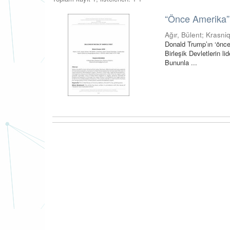
“Önce Amerika”
Ağır, Bülent
;
Krasni
Donald Trump’ın ‘önce 
Birleşik Devletlerin li
Bununla ...