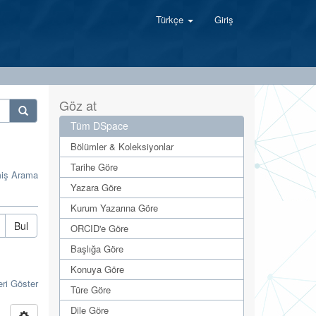
Türkçe
Giriş
Göz at
Tüm DSpace
Bölümler & Koleksiyonlar
Tarihe Göre
miş Arama
Yazara Göre
Kurum Yazarına Göre
Bul
ORCID'e Göre
Başlığa Göre
Konuya Göre
eri Göster
Türe Göre
Dile Göre