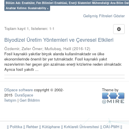
Bölüm Adı: Enstitüler, Fen Bilimleri Enstitüsü, Enerji Sistemleri Mühendisliği Ana Bilim Dal
Anahtar Kelime: Sustainability ×
Gelişmiş Filtreleri Göster
Toplam kayıt 1, listelenen: 1-1
Biyodizel Üretim Yöntemleri ve Çevresel Etkileri
Özdemir, Zafer Ömer
;
Mutlubaş, Halil
(
2016-12
)
Fosil kaynaklı yakıtlar birçok alanda kullanılmaktadır ve ülke
ekonomilerinde önemli bir yer tutmaktadır. Fosil kaynaklı yakıt
rezervlerinin her geçen gün azalması enerji krizlerine neden olmaktadır.
Ayrıca fosil yakıtlı ...
DSpace software
copyright © 2002-
Theme by
2015
DuraSpace
İletişim
|
Geri Bildirim
|| Politika
|| Rehber
|| Kütüphane
|| Kırklareli Üniversitesi ||
OAI-PMH ||