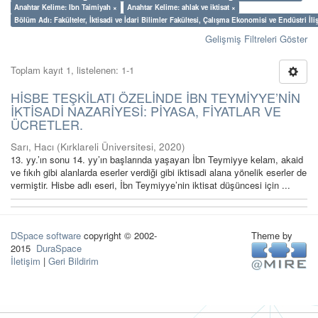
Anahtar Kelime: Ibn Taimiyah ×
Anahtar Kelime: ahlak ve iktisat ×
Bölüm Adı: Fakülteler, İktisadi ve İdari Bilimler Fakültesi, Çalışma Ekonomisi ve Endüstri İl
Gelişmiş Filtreleri Göster
Toplam kayıt 1, listelenen: 1-1
HİSBE TEŞKİLATI ÖZELİNDE İBN TEYMİYYE’NİN
İKTİSADİ NAZARİYESİ: PİYASA, FİYATLAR VE
ÜCRETLER.
Sarı, Hacı
(
Kırklareli Üniversitesi
,
2020
)
13. yy.’ın sonu 14. yy’ın başlarında yaşayan İbn Teymiyye kelam, akaid
ve fıkıh gibi alanlarda eserler verdiği gibi iktisadi alana yönelik eserler de
vermiştir. Hisbe adlı eseri, İbn Teymiyye’nin iktisat düşüncesi için ...
DSpace software
copyright © 2002-
Theme by
2015
DuraSpace
İletişim
|
Geri Bildirim