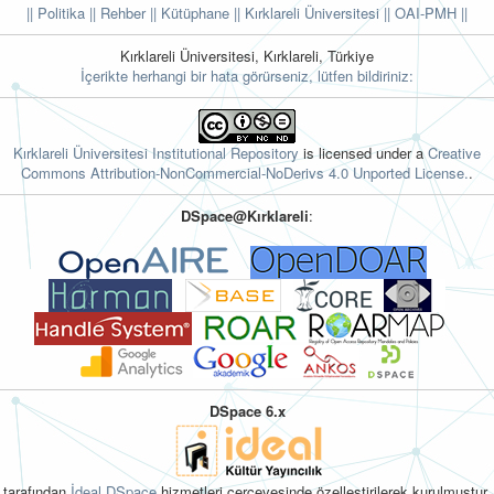
|| Politika
|| Rehber
|| Kütüphane
|| Kırklareli Üniversitesi ||
OAI-PMH ||
Kırklareli Üniversitesi, Kırklareli, Türkiye
İçerikte herhangi bir hata görürseniz, lütfen bildiriniz:
Kırklareli Üniversitesi Institutional Repository
is licensed under a
Creative
Commons Attribution-NonCommercial-NoDerivs 4.0 Unported License.
.
DSpace@Kırklareli
:
DSpace 6.x
tarafından
İdeal DSpace
hizmetleri çerçevesinde özelleştirilerek kurulmuştur.