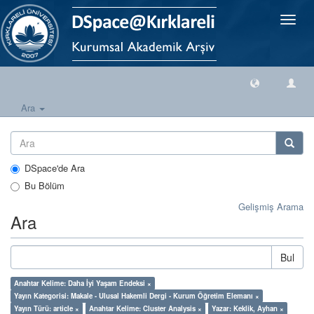
Geçiş
Yönlen
Ara
DSpace'de Ara
Bu Bölüm
Gelişmiş Arama
Ara
Bul
Anahtar Kelime: Daha İyi Yaşam Endeksi ×
Yayın Kategorisi: Makale - Ulusal Hakemli Dergi - Kurum Öğretim Elemanı ×
Yayın Türü: article ×
Anahtar Kelime: Cluster Analysis ×
Yazar: Keklik, Ayhan ×