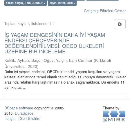
Yazar: Yalçın, Esin Cumhur ×
Yayın Tarihi: 2020 ×
Gelişmiş Filtreleri Göster
Toplam kayıt 1, listelenen: 1-1
İŞ YAŞAM DENGESİNİN DAHA İYİ YAŞAM
ENDEKSİ ÇERÇEVESİNDE
DEĞERLENDİRİLMESİ: OECD ÜLKELERİ
ÜZERİNE BİR İNCELEME
Keklik, Ayhan
;
Başol, Oğuz
;
Yalçın, Esin Cumhur
(
Kırklareli
Üniversitesi
,
2020
)
Daha iyi yaşam endeksi, OECD'nin maddi yaşam koşulları ve yaşam
kalitesi alanlarında temel olarak tanımladığı 11 konuya dayanarak ülkeler
arasında refahın karşılaştırılmasına olanak sağlamaktadır. Bu endeks 11
ayrı kıstas ...
DSpace software
copyright © 2002-
Theme by
2015
DuraSpace
İletişim
|
Geri Bildirim