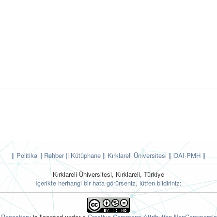
|| Politika
|| Rehber
|| Kütüphane
|| Kırklareli Üniversitesi ||
OAI-PMH ||
Kırklareli Üniversitesi, Kırklareli, Türkiye
İçerikte herhangi bir hata görürseniz, lütfen bildiriniz:
l Repository
is licensed under a
Creative Commons Attribution-NonCommercial