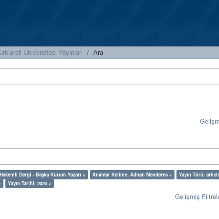
ırklareli Üniversitesi Yayınları
Ara
Geliş
l Hakemli Dergi - Başka Kurum Yazarı ×
Anahtar Kelime: Adnan Menderes ×
Yayın Türü: articl
×
Yayın Tarihi: 2020 ×
Gelişmiş Filtrel