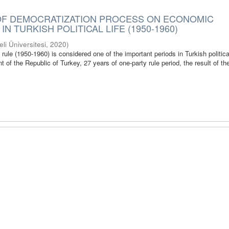
OF DEMOCRATIZATION PROCESS ON ECONOMIC
N TURKISH POLITICAL LIFE (1950-1960)
eli Üniversitesi
,
2020
)
ule (1950-1960) is considered one of the important periods in Turkish political
t of the Republic of Turkey, 27 years of one-party rule period, the result of th