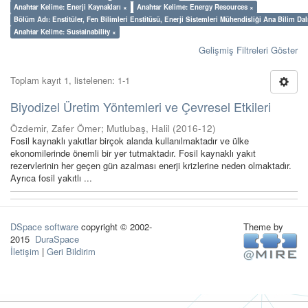
Anahtar Kelime: Enerji Kaynakları ×
Anahtar Kelime: Energy Resources ×
Bölüm Adı: Enstitüler, Fen Bilimleri Enstitüsü, Enerji Sistemleri Mühendisliği Ana Bilim Dal
Anahtar Kelime: Sustainability ×
Gelişmiş Filtreleri Göster
Toplam kayıt 1, listelenen: 1-1
Biyodizel Üretim Yöntemleri ve Çevresel Etkileri
Özdemir, Zafer Ömer
;
Mutlubaş, Halil
(
2016-12
)
Fosil kaynaklı yakıtlar birçok alanda kullanılmaktadır ve ülke
ekonomilerinde önemli bir yer tutmaktadır. Fosil kaynaklı yakıt
rezervlerinin her geçen gün azalması enerji krizlerine neden olmaktadır.
Ayrıca fosil yakıtlı ...
DSpace software
copyright © 2002-
Theme by
2015
DuraSpace
İletişim
|
Geri Bildirim