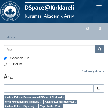
Geçiş
Yönlen
Ara
DSpace'de Ara
Bu Bölüm
Gelişmiş Arama
Ara
Bul
Anahtar Kelime: Environmental Effects of Biodiesel ×
Yayın Kategorisi: [Belirlenecek] ×
Anahtar Kelime: Biodiesel ×
Anahtar Kelime: Biyoenerji ×
Yayın Tarihi: 2016 ×