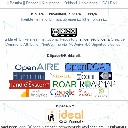
|| Politika
|| Rehber
|| Kütüphane
|| Kırklareli Üniversitesi ||
OAI-PMH ||
Kırklareli Üniversitesi, Kırklareli, Türkiye
İçerikte herhangi bir hata görürseniz, lütfen bildiriniz:
Kırklareli Üniversitesi Institutional Repository
is licensed under a
Creative
Commons Attribution-NonCommercial-NoDerivs 4.0 Unported License.
.
DSpace@Kırklareli
:
DSpace 6.x
tarafından
İdeal DSpace
hizmetleri çerçevesinde özelleştirilerek kurulmuştur.