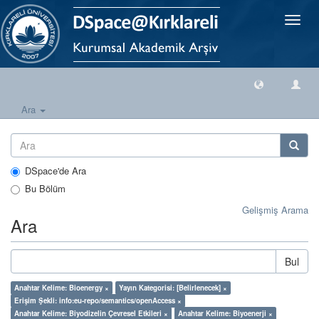
Geçiş
Yönlen
Ara
DSpace'de Ara
Bu Bölüm
Gelişmiş Arama
Ara
Bul
Anahtar Kelime: Bioenergy ×
Yayın Kategorisi: [Belirlenecek] ×
Erişim Şekli: info:eu-repo/semantics/openAccess ×
Anahtar Kelime: Biyodizelin Çevresel Etkileri ×
Anahtar Kelime: Biyoenerji ×