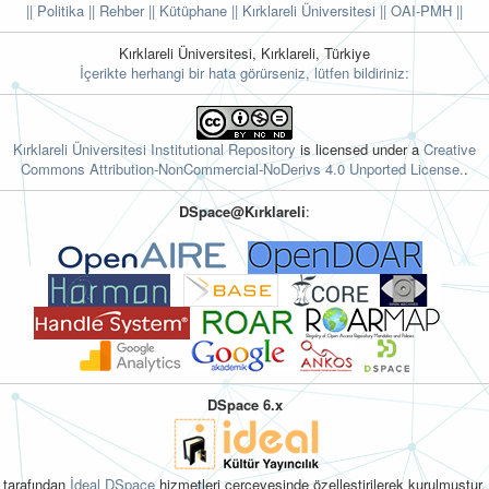
|| Politika
|| Rehber
|| Kütüphane
|| Kırklareli Üniversitesi ||
OAI-PMH ||
Kırklareli Üniversitesi, Kırklareli, Türkiye
İçerikte herhangi bir hata görürseniz, lütfen bildiriniz:
Kırklareli Üniversitesi Institutional Repository
is licensed under a
Creative
Commons Attribution-NonCommercial-NoDerivs 4.0 Unported License.
.
DSpace@Kırklareli
:
DSpace 6.x
tarafından
İdeal DSpace
hizmetleri çerçevesinde özelleştirilerek kurulmuştur.