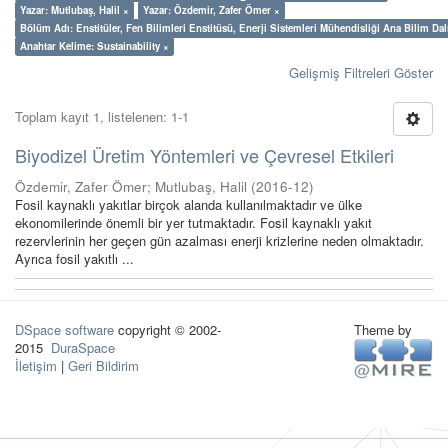
Yazar: Mutlubaş, Halil ×
Yazar: Özdemir, Zafer Ömer ×
Bölüm Adı: Enstitüler, Fen Bilimleri Enstitüsü, Enerji Sistemleri Mühendisliği Ana Bilim Dal
Anahtar Kelime: Sustainability ×
Gelişmiş Filtreleri Göster
Toplam kayıt 1, listelenen: 1-1
Biyodizel Üretim Yöntemleri ve Çevresel Etkileri
Özdemir, Zafer Ömer
;
Mutlubaş, Halil
(
2016-12
)
Fosil kaynaklı yakıtlar birçok alanda kullanılmaktadır ve ülke
ekonomilerinde önemli bir yer tutmaktadır. Fosil kaynaklı yakıt
rezervlerinin her geçen gün azalması enerji krizlerine neden olmaktadır.
Ayrıca fosil yakıtlı ...
DSpace software
copyright © 2002-
Theme by
2015
DuraSpace
İletişim
|
Geri Bildirim