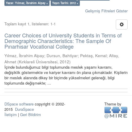
Yazar: Yılmaz, İbrahim Alpay ×
Yayın Tarihi: 2012 ×
Gelişmiş Filtreleri Göster
Toplam kayıt 1, listelenen: 1-1
Career Choices of University Students in Terms of
Demographic Characteristics: The Sample Of
Pınarhısar Vocational College
Yılmaz, İbrahim Alpay
;
Dursun, Bahtiyar
;
Pektaş, Kemal
;
Altay,
Ahmet
(
Kırklareli Üniversitesi
,
2012
)
İçinde bulunduğumuz bilgi toplumunda meslek yaşamı kavramı,
değişiklik göstermekte ve kariyer kavramı ön plana çıkmaktadır. Kişilerin
bir meslek alanında dikey bir biçimde yükselmeleri geleneği, bilgi
toplumunda değişmekte; ...
DSpace software
copyright © 2002-
Theme by
2015
DuraSpace
İletişim
|
Geri Bildirim