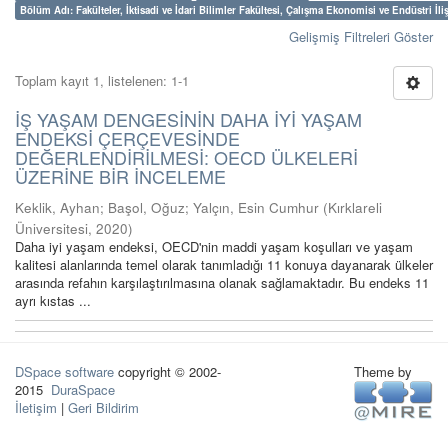
Bölüm Adı: Fakülteler, İktisadi ve İdari Bilimler Fakültesi, Çalışma Ekonomisi ve Endüstri İl
Gelişmiş Filtreleri Göster
Toplam kayıt 1, listelenen: 1-1
İŞ YAŞAM DENGESİNİN DAHA İYİ YAŞAM
ENDEKSİ ÇERÇEVESİNDE
DEĞERLENDİRİLMESİ: OECD ÜLKELERİ
ÜZERİNE BİR İNCELEME
Keklik, Ayhan
;
Başol, Oğuz
;
Yalçın, Esin Cumhur
(
Kırklareli
Üniversitesi
,
2020
)
Daha iyi yaşam endeksi, OECD'nin maddi yaşam koşulları ve yaşam
kalitesi alanlarında temel olarak tanımladığı 11 konuya dayanarak ülkeler
arasında refahın karşılaştırılmasına olanak sağlamaktadır. Bu endeks 11
ayrı kıstas ...
DSpace software
copyright © 2002-
Theme by
2015
DuraSpace
İletişim
|
Geri Bildirim