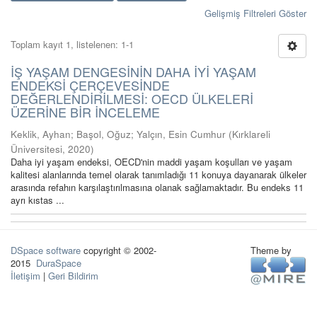
Gelişmiş Filtreleri Göster
Toplam kayıt 1, listelenen: 1-1
İŞ YAŞAM DENGESİNİN DAHA İYİ YAŞAM
ENDEKSİ ÇERÇEVESİNDE
DEĞERLENDİRİLMESİ: OECD ÜLKELERİ
ÜZERİNE BİR İNCELEME
Keklik, Ayhan
;
Başol, Oğuz
;
Yalçın, Esin Cumhur
(
Kırklareli
Üniversitesi
,
2020
)
Daha iyi yaşam endeksi, OECD'nin maddi yaşam koşulları ve yaşam
kalitesi alanlarında temel olarak tanımladığı 11 konuya dayanarak ülkeler
arasında refahın karşılaştırılmasına olanak sağlamaktadır. Bu endeks 11
ayrı kıstas ...
DSpace software
copyright © 2002-
Theme by
2015
DuraSpace
İletişim
|
Geri Bildirim