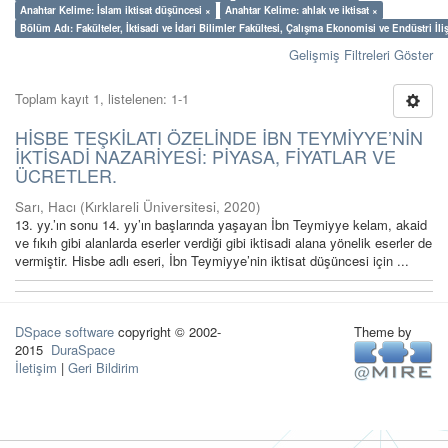
Anahtar Kelime: İslam iktisat düşüncesi ×
Anahtar Kelime: ahlak ve iktisat ×
Bölüm Adı: Fakülteler, İktisadi ve İdari Bilimler Fakültesi, Çalışma Ekonomisi ve Endüstri İl
Gelişmiş Filtreleri Göster
Toplam kayıt 1, listelenen: 1-1
HİSBE TEŞKİLATI ÖZELİNDE İBN TEYMİYYE’NİN
İKTİSADİ NAZARİYESİ: PİYASA, FİYATLAR VE
ÜCRETLER.
Sarı, Hacı
(
Kırklareli Üniversitesi
,
2020
)
13. yy.’ın sonu 14. yy’ın başlarında yaşayan İbn Teymiyye kelam, akaid
ve fıkıh gibi alanlarda eserler verdiği gibi iktisadi alana yönelik eserler de
vermiştir. Hisbe adlı eseri, İbn Teymiyye’nin iktisat düşüncesi için ...
DSpace software
copyright © 2002-
Theme by
2015
DuraSpace
İletişim
|
Geri Bildirim