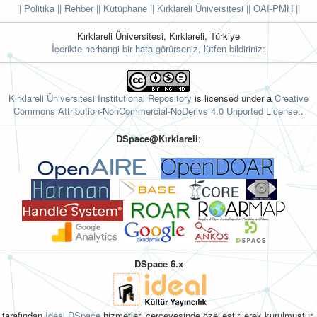
|| Politika
|| Rehber
|| Kütüphane
|| Kırklareli Üniversitesi ||
OAI-PMH ||
Kırklareli Üniversitesi, Kırklareli, Türkiye
İçerikte herhangi bir hata görürseniz, lütfen bildiriniz:
Kırklareli Üniversitesi Institutional Repository
is licensed under a
Creative
Commons Attribution-NonCommercial-NoDerivs 4.0 Unported License.
.
DSpace@Kırklareli
:
DSpace 6.x
tarafından
İdeal DSpace
hizmetleri çerçevesinde özelleştirilerek kurulmuştur.