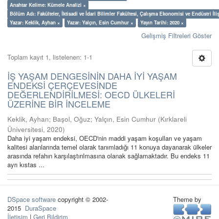
Anahtar Kelime: Kümele Analizi ×
Bölüm Adı: Fakülteler, İktisadi ve İdari Bilimler Fakültesi, Çalışma Ekonomisi ve Endüstri İl
Yazar: Keklik, Ayhan ×
Yazar: Yalçın, Esin Cumhur ×
Yayın Tarihi: 2020 ×
Gelişmiş Filtreleri Göster
Toplam kayıt 1, listelenen: 1-1
İŞ YAŞAM DENGESİNİN DAHA İYİ YAŞAM
ENDEKSİ ÇERÇEVESİNDE
DEĞERLENDİRİLMESİ: OECD ÜLKELERİ
ÜZERİNE BİR İNCELEME
Keklik, Ayhan
;
Başol, Oğuz
;
Yalçın, Esin Cumhur
(
Kırklareli
Üniversitesi
,
2020
)
Daha iyi yaşam endeksi, OECD'nin maddi yaşam koşulları ve yaşam
kalitesi alanlarında temel olarak tanımladığı 11 konuya dayanarak ülkeler
arasında refahın karşılaştırılmasına olanak sağlamaktadır. Bu endeks 11
ayrı kıstas ...
DSpace software
copyright © 2002-
Theme by
2015
DuraSpace
İletişim
|
Geri Bildirim