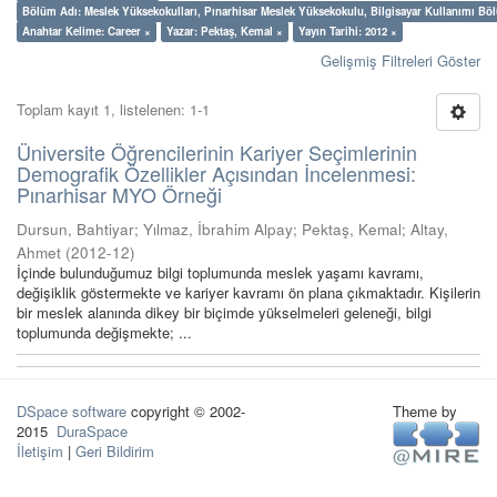
Bölüm Adı: Meslek Yüksekokulları, Pınarhisar Meslek Yüksekokulu, Bilgisayar Kullanımı Bö
Anahtar Kelime: Career ×
Yazar: Pektaş, Kemal ×
Yayın Tarihi: 2012 ×
Gelişmiş Filtreleri Göster
Toplam kayıt 1, listelenen: 1-1
Üniversite Öğrencilerinin Kariyer Seçimlerinin
Demografik Özellikler Açısından İncelenmesi:
Pınarhisar MYO Örneği
Dursun, Bahtiyar
;
Yılmaz, İbrahim Alpay
;
Pektaş, Kemal
;
Altay,
Ahmet
(
2012-12
)
İçinde bulunduğumuz bilgi toplumunda meslek yaşamı kavramı,
değişiklik göstermekte ve kariyer kavramı ön plana çıkmaktadır. Kişilerin
bir meslek alanında dikey bir biçimde yükselmeleri geleneği, bilgi
toplumunda değişmekte; ...
DSpace software
copyright © 2002-
Theme by
2015
DuraSpace
İletişim
|
Geri Bildirim