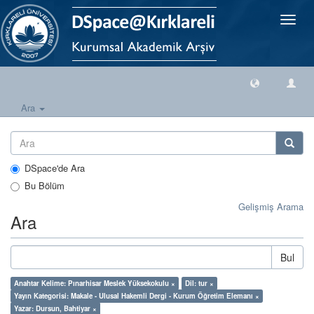
Geçiş
Yönlen
Ara
DSpace'de Ara
Bu Bölüm
Gelişmiş Arama
Ara
Bul
Anahtar Kelime: Pınarhisar Meslek Yüksekokulu ×
Dil: tur ×
Yayın Kategorisi: Makale - Ulusal Hakemli Dergi - Kurum Öğretim Elemanı ×
Yazar: Dursun, Bahtiyar ×