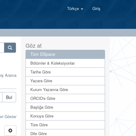
Türkçe
Giriş
Göz at
Tüm DSpace
Bölümler & Koleksiyonlar
Tarihe Göre
miş Arama
Yazara Göre
Kurum Yazarına Göre
Bul
ORCID'e Göre
Başlığa Göre
Konuya Göre
eri Göster
Türe Göre
Dile Göre