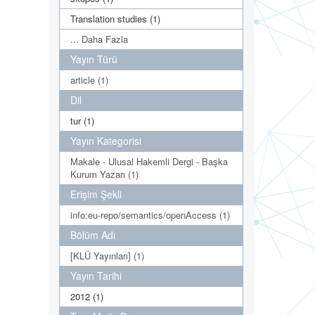
Translation studies (1)
... Daha Fazla
Yayın Türü
article (1)
Dil
tur (1)
Yayın Kategorisi
Makale - Ulusal Hakemli Dergi - Başka
Kurum Yazarı (1)
Erişim Şekli
info:eu-repo/semantics/openAccess (1)
Bölüm Adı
[KLÜ Yayınları] (1)
Yayın Tarihi
2012 (1)