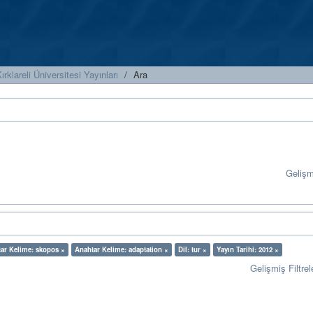
ırklareli Üniversitesi Yayınları
Ara
Geliş
ar Kelime: skopos ×
Anahtar Kelime: adaptation ×
Dil: tur ×
Yayın Tarihi: 2012 ×
Gelişmiş Filtrel