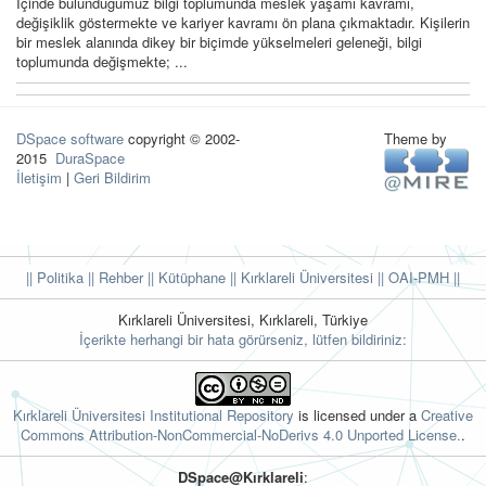
İçinde bulunduğumuz bilgi toplumunda meslek yaşamı kavramı,
değişiklik göstermekte ve kariyer kavramı ön plana çıkmaktadır. Kişilerin
bir meslek alanında dikey bir biçimde yükselmeleri geleneği, bilgi
toplumunda değişmekte; ...
DSpace software
copyright © 2002-
Theme by
2015
DuraSpace
İletişim
|
Geri Bildirim
|| Politika
|| Rehber
|| Kütüphane
|| Kırklareli Üniversitesi ||
OAI-PMH ||
Kırklareli Üniversitesi, Kırklareli, Türkiye
İçerikte herhangi bir hata görürseniz, lütfen bildiriniz:
Kırklareli Üniversitesi Institutional Repository
is licensed under a
Creative
Commons Attribution-NonCommercial-NoDerivs 4.0 Unported License.
.
DSpace@Kırklareli
: