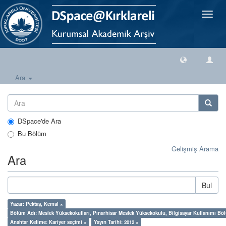
Geçiş
Yönlen
Ara
DSpace'de Ara
Bu Bölüm
Gelişmiş Arama
Ara
Bul
Yazar: Pektaş, Kemal ×
Bölüm Adı: Meslek Yüksekokulları, Pınarhisar Meslek Yüksekokulu, Bilgisayar Kullanımı Bö
Anahtar Kelime: Kariyer seçimi ×
Yayın Tarihi: 2012 ×