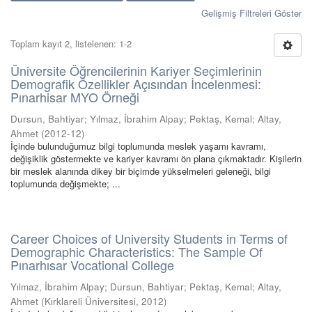
Gelişmiş Filtreleri Göster
Toplam kayıt 2, listelenen: 1-2
Üniversite Öğrencilerinin Kariyer Seçimlerinin
Demografik Özellikler Açısından İncelenmesi:
Pınarhisar MYO Örneği
Dursun, Bahtiyar
;
Yılmaz, İbrahim Alpay
;
Pektaş, Kemal
;
Altay,
Ahmet
(
2012-12
)
İçinde bulunduğumuz bilgi toplumunda meslek yaşamı kavramı,
değişiklik göstermekte ve kariyer kavramı ön plana çıkmaktadır. Kişilerin
bir meslek alanında dikey bir biçimde yükselmeleri geleneği, bilgi
toplumunda değişmekte; ...
Career Choices of University Students in Terms of
Demographic Characteristics: The Sample Of
Pınarhısar Vocational College
Yılmaz, İbrahim Alpay
;
Dursun, Bahtiyar
;
Pektaş, Kemal
;
Altay,
Ahmet
(
Kırklareli Üniversitesi
,
2012
)