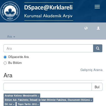
Geçiş
Yönlen
Ara
DSpace'de Ara
Bu Bölüm
Gelişmiş Arama
Ara
Bul
Anahtar Kelime: Mevsimsellik ×
Bölüm Adı: Fakülteler, İktisadi ve İdari Bilimler Fakültesi, Ekonometri Bölümü ×
Dil: tur ×
Yayın Tarihi: 2012 ×