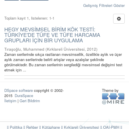
Gelişmiş Filtreleri Göster
Toplam kayıt 1, listelenen: 1-1
HEGY MEVSİMSEL BİRİM KÖK TESTİ:
TÜRKİYE'DE TÜFE VE TÜFE HARCAMA
GRUPLARI İÇİN BİR UYGULAMA
Tıraşoğlu, Muhammed
(
Kırklareli Üniversitesi
,
2012
)
Zaman serilerinde sıkça rastlanan mevsimsellik, özellikle aylık ve üçer
aylık zaman serilerinde belirli artışlar veya azalışlar şeklinde
görülmektedir. Bu zaman serilerinin sergilediği mevsimsel değişimi test
etmek için ...
DSpace software
copyright © 2002-
Theme by
2015
DuraSpace
İletişim
|
Geri Bildirim
|| Politika
|| Rehber
|| Kütüphane
|| Kırklareli Üniversitesi ||
OAI-PMH ||