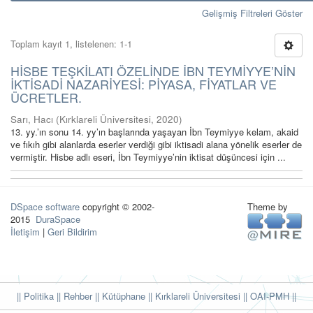
Gelişmiş Filtreleri Göster
Toplam kayıt 1, listelenen: 1-1
HİSBE TEŞKİLATI ÖZELİNDE İBN TEYMİYYE’NİN
İKTİSADİ NAZARİYESİ: PİYASA, FİYATLAR VE
ÜCRETLER.
Sarı, Hacı
(
Kırklareli Üniversitesi
,
2020
)
13. yy.’ın sonu 14. yy’ın başlarında yaşayan İbn Teymiyye kelam, akaid
ve fıkıh gibi alanlarda eserler verdiği gibi iktisadi alana yönelik eserler de
vermiştir. Hisbe adlı eseri, İbn Teymiyye’nin iktisat düşüncesi için ...
DSpace software
copyright © 2002-
Theme by
2015
DuraSpace
İletişim
|
Geri Bildirim
|| Politika
|| Rehber
|| Kütüphane
|| Kırklareli Üniversitesi ||
OAI-PMH ||