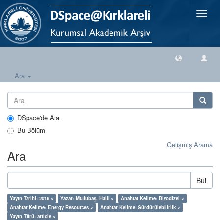
Geçiş
Yönlen
Ara
DSpace'de Ara
Bu Bölüm
Gelişmiş Arama
Ara
Bul
Yayın Tarihi: 2016 ×
Yazar: Mutlubaş, Halil ×
Anahtar Kelime: Biyodizel ×
Anahtar Kelime: Energy Resources ×
Anahtar Kelime: Sürdürülebilirlik ×
Yayın Türü: article ×