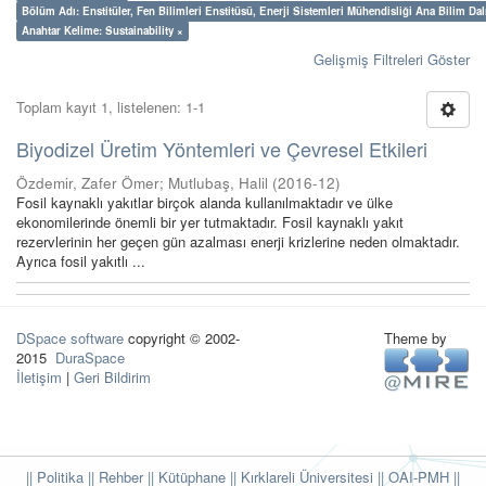
Bölüm Adı: Enstitüler, Fen Bilimleri Enstitüsü, Enerji Sistemleri Mühendisliği Ana Bilim Dal
Anahtar Kelime: Sustainability ×
Gelişmiş Filtreleri Göster
Toplam kayıt 1, listelenen: 1-1
Biyodizel Üretim Yöntemleri ve Çevresel Etkileri
Özdemir, Zafer Ömer
;
Mutlubaş, Halil
(
2016-12
)
Fosil kaynaklı yakıtlar birçok alanda kullanılmaktadır ve ülke
ekonomilerinde önemli bir yer tutmaktadır. Fosil kaynaklı yakıt
rezervlerinin her geçen gün azalması enerji krizlerine neden olmaktadır.
Ayrıca fosil yakıtlı ...
DSpace software
copyright © 2002-
Theme by
2015
DuraSpace
İletişim
|
Geri Bildirim
|| Politika
|| Rehber
|| Kütüphane
|| Kırklareli Üniversitesi ||
OAI-PMH ||