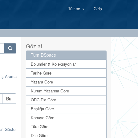
Türkçe
Giriş
Göz at
Tüm DSpace
Bölümler & Koleksiyonlar
Tarihe Göre
miş Arama
Yazara Göre
Kurum Yazarına Göre
Bul
ORCID'e Göre
Başlığa Göre
Konuya Göre
Türe Göre
eri Göster
Dile Göre