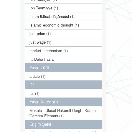
İbn Teymiyye (1)
İslam iktisat düşüncesi (1)
İslamic economic thought (1)
just price (1)
just wage (1)
market mechanism (1)
... Daha Fazla
Yayın Türü
article (1)
Dil
tur (1)
Yayın Kategorisi
Makale - Ulusal Hakemli Dergi - Kurum
Öğretim Elemanı (1)
Erişim Şekli