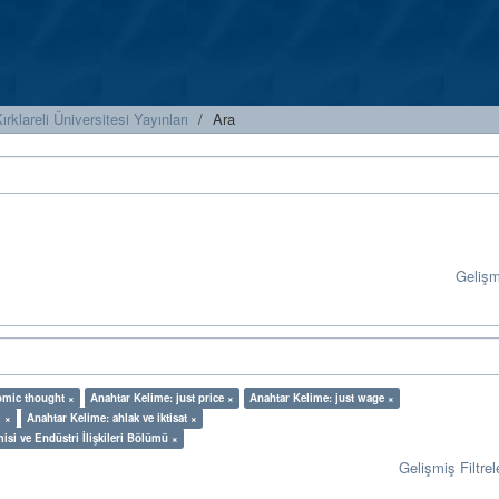
ırklareli Üniversitesi Yayınları
Ara
Geliş
omic thought ×
Anahtar Kelime: just price ×
Anahtar Kelime: just wage ×
i ×
Anahtar Kelime: ahlak ve iktisat ×
misi ve Endüstri İlişkileri Bölümü ×
Gelişmiş Filtrel