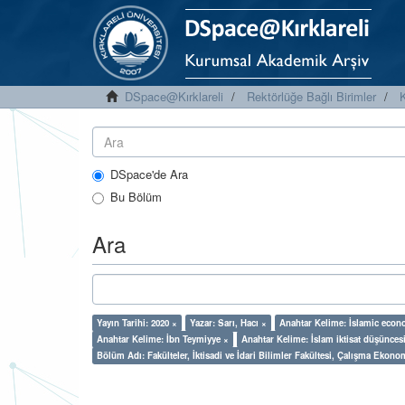
DSpace@Kırklareli
Rektörlüğe Bağlı Birimler
K
DSpace'de Ara
Bu Bölüm
Ara
Yayın Tarihi: 2020 ×
Yazar: Sarı, Hacı ×
Anahtar Kelime: İslamic econ
Anahtar Kelime: İbn Teymiyye ×
Anahtar Kelime: İslam iktisat düşünces
Bölüm Adı: Fakülteler, İktisadi ve İdari Bilimler Fakültesi, Çalışma Ekono