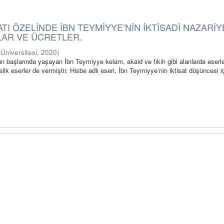
ATI ÖZELİNDE İBN TEYMİYYE’NİN İKTİSADİ NAZARİY
TLAR VE ÜCRETLER.
i Üniversitesi
,
2020
)
’ın başlarında yaşayan İbn Teymiyye kelam, akaid ve fıkıh gibi alanlarda eserle
elik eserler de vermiştir. Hisbe adlı eseri, İbn Teymiyye’nin iktisat düşüncesi iç