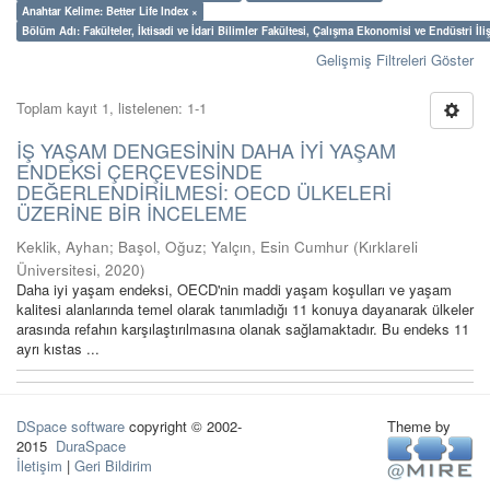
Anahtar Kelime: Better Life Index ×
Bölüm Adı: Fakülteler, İktisadi ve İdari Bilimler Fakültesi, Çalışma Ekonomisi ve Endüstri İl
Gelişmiş Filtreleri Göster
Toplam kayıt 1, listelenen: 1-1
İŞ YAŞAM DENGESİNİN DAHA İYİ YAŞAM
ENDEKSİ ÇERÇEVESİNDE
DEĞERLENDİRİLMESİ: OECD ÜLKELERİ
ÜZERİNE BİR İNCELEME
Keklik, Ayhan
;
Başol, Oğuz
;
Yalçın, Esin Cumhur
(
Kırklareli
Üniversitesi
,
2020
)
Daha iyi yaşam endeksi, OECD'nin maddi yaşam koşulları ve yaşam
kalitesi alanlarında temel olarak tanımladığı 11 konuya dayanarak ülkeler
arasında refahın karşılaştırılmasına olanak sağlamaktadır. Bu endeks 11
ayrı kıstas ...
DSpace software
copyright © 2002-
Theme by
2015
DuraSpace
İletişim
|
Geri Bildirim