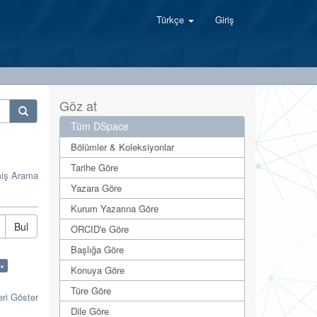
Türkçe
Giriş
Göz at
Tüm DSpace
Bölümler & Koleksiyonlar
Tarihe Göre
miş Arama
Yazara Göre
Kurum Yazarına Göre
Bul
ORCID'e Göre
Başlığa Göre
 ×
Konuya Göre
Türe Göre
eri Göster
Dile Göre