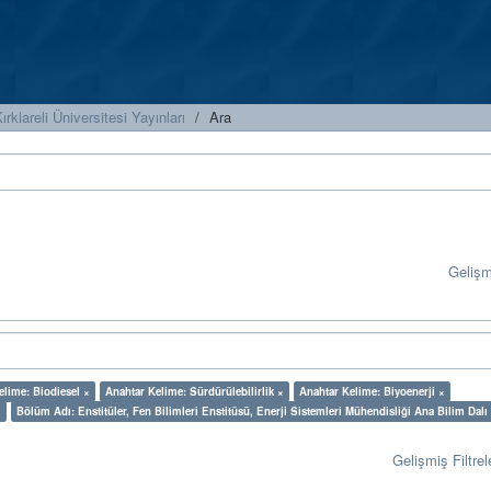
ırklareli Üniversitesi Yayınları
Ara
Geliş
elime: Biodiesel ×
Anahtar Kelime: Sürdürülebilirlik ×
Anahtar Kelime: Biyoenerji ×
×
Bölüm Adı: Enstitüler, Fen Bilimleri Enstitüsü, Enerji Sistemleri Mühendisliği Ana Bilim Dalı
Gelişmiş Filtrel