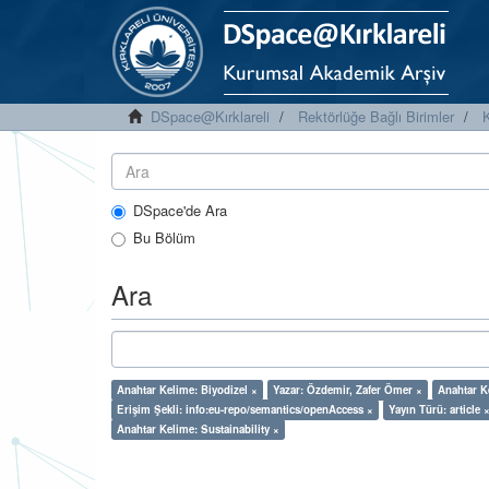
DSpace@Kırklareli
Rektörlüğe Bağlı Birimler
K
DSpace'de Ara
Bu Bölüm
Ara
Anahtar Kelime: Biyodizel ×
Yazar: Özdemir, Zafer Ömer ×
Anahtar K
Erişim Şekli: info:eu-repo/semantics/openAccess ×
Yayın Türü: article 
Anahtar Kelime: Sustainability ×