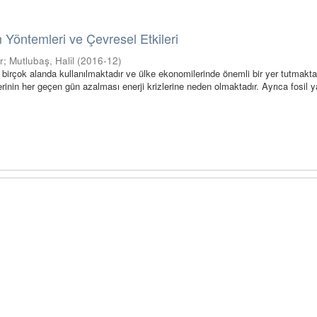
 Yöntemleri ve Çevresel Etkileri
r
;
Mutlubaş, Halil
(
2016-12
)
r birçok alanda kullanılmaktadır ve ülke ekonomilerinde önemli bir yer tutmaktad
rinin her geçen gün azalması enerji krizlerine neden olmaktadır. Ayrıca fosil yak