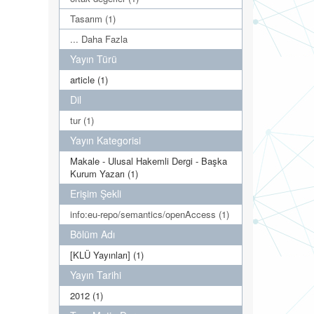
Tasarım (1)
... Daha Fazla
Yayın Türü
article (1)
Dil
tur (1)
Yayın Kategorisi
Makale - Ulusal Hakemli Dergi - Başka
Kurum Yazarı (1)
Erişim Şekli
info:eu-repo/semantics/openAccess (1)
Bölüm Adı
[KLÜ Yayınları] (1)
Yayın Tarihi
2012 (1)