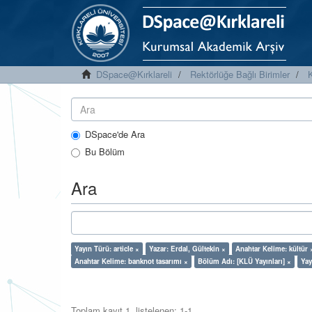
DSpace@Kırklareli
Rektörlüğe Bağlı Birimler
K
DSpace'de Ara
Bu Bölüm
Ara
Yayın Türü: article ×
Yazar: Erdal, Gültekin ×
Anahtar Kelime: kültür 
Anahtar Kelime: banknot tasarımı ×
Bölüm Adı: [KLÜ Yayınları] ×
Yay
Toplam kayıt 1, listelenen: 1-1