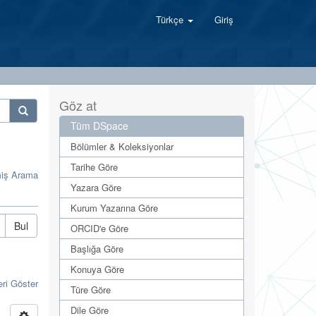
Türkçe
Giriş
Göz at
Tüm DSpace
Bölümler & Koleksiyonlar
Tarihe Göre
miş Arama
Yazara Göre
Kurum Yazarına Göre
Bul
ORCID'e Göre
Başlığa Göre
Konuya Göre
eri Göster
Türe Göre
Dile Göre