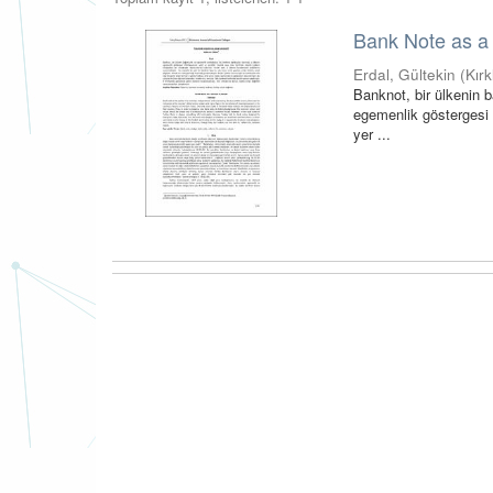
Bank Note as a
Erdal, Gültekin
(
Kırk
Banknot, bir ülkenin 
egemenlik göstergesi il
yer ...