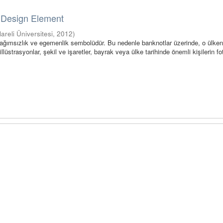
 Design Element
lareli Üniversitesi
,
2012
)
bağımsızlık ve egemenlik sembolüdür. Bu nedenle banknotlar üzerinde, o ülken
lüstrasyonlar, şekil ve işaretler, bayrak veya ülke tarihinde önemli kişilerin fot