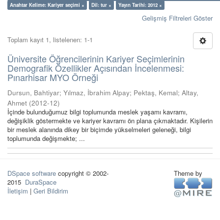
Anahtar Kelime: Kariyer seçimi ×
Dil: tur ×
Yayın Tarihi: 2012 ×
Gelişmiş Filtreleri Göster
Toplam kayıt 1, listelenen: 1-1
Üniversite Öğrencilerinin Kariyer Seçimlerinin
Demografik Özellikler Açısından İncelenmesi:
Pınarhisar MYO Örneği
Dursun, Bahtiyar
;
Yılmaz, İbrahim Alpay
;
Pektaş, Kemal
;
Altay,
Ahmet
(
2012-12
)
İçinde bulunduğumuz bilgi toplumunda meslek yaşamı kavramı,
değişiklik göstermekte ve kariyer kavramı ön plana çıkmaktadır. Kişilerin
bir meslek alanında dikey bir biçimde yükselmeleri geleneği, bilgi
toplumunda değişmekte; ...
DSpace software
copyright © 2002-
Theme by
2015
DuraSpace
İletişim
|
Geri Bildirim