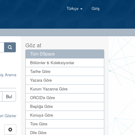
Türkçe
Giriş
Göz at
Tüm DSpace
Bölümler & Koleksiyonlar
Tarihe Göre
miş Arama
Yazara Göre
Kurum Yazarına Göre
Bul
ORCID'e Göre
Başlığa Göre
Konuya Göre
eri Göster
Türe Göre
Dile Göre