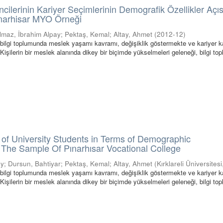
ncilerinin Kariyer Seçimlerinin Demografik Özellikler Açı
ınarhisar MYO Örneği
ılmaz, İbrahim Alpay
;
Pektaş, Kemal
;
Altay, Ahmet
(
2012-12
)
bilgi toplumunda meslek yaşamı kavramı, değişiklik göstermekte ve kariyer 
Kişilerin bir meslek alanında dikey bir biçimde yükselmeleri geleneği, bilgi t
of University Students in Terms of Demographic
: The Sample Of Pınarhısar Vocational College
ay
;
Dursun, Bahtiyar
;
Pektaş, Kemal
;
Altay, Ahmet
(
Kırklareli Üniversitesi
bilgi toplumunda meslek yaşamı kavramı, değişiklik göstermekte ve kariyer 
Kişilerin bir meslek alanında dikey bir biçimde yükselmeleri geleneği, bilgi t