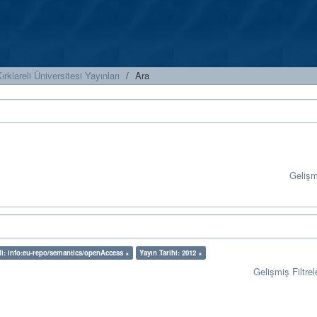
ırklareli Üniversitesi Yayınları
Ara
Geliş
li: info:eu-repo/semantics/openAccess ×
Yayın Tarihi: 2012 ×
Gelişmiş Filtrel