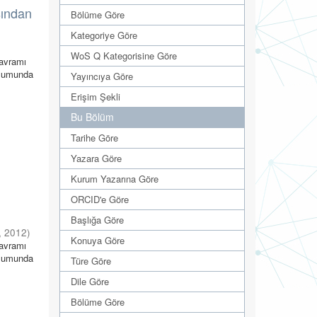
sından
Bölüme Göre
Kategoriye Göre
WoS Q Kategorisine Göre
kavramı
oplumunda
Yayıncıya Göre
Erişim Şekli
Bu Bölüm
Tarihe Göre
Yazara Göre
Kurum Yazarına Göre
ORCID'e Göre
Başlığa Göre
,
2012
)
Konuya Göre
kavramı
oplumunda
Türe Göre
Dile Göre
Bölüme Göre