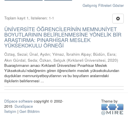
Gelişmiş Filtreleri Göster
Toplam kayıt 1, listelenen: 1-1
ÜNİVERSİTE ÖĞRENCİLERİNİN MEMNUNİYET
BOYUTLARININ BELİRLENMESİNE YÖNELİK BİR
ARAŞTIRMA: PINARHİSAR MESLEK
YÜKSEKOKULU ÖRNEĞİ
Öztaş, Sezai
;
Ünal, Aydın
;
Yılmaz, İbrahim Alpay
;
Büdün, Esra
;
Akın Gürdal, Seda
;
Özkan, Selçuk
(
Kırklareli Üniversitesi
,
2020
)
Buaraştırmanın amacı Kırklareli Üniversitesi Pınarhisar Meslek
Yüksekokulu’ndaöğrenim gören öğrencilerin meslek yüksekokulundan
duydukları memnuniyetboyutlarının ve bu boyutların aralarındaki
ilişkilerin belirlenmesi ...
DSpace software
copyright © 2002-
Theme by
2015
DuraSpace
İletişim
|
Geri Bildirim