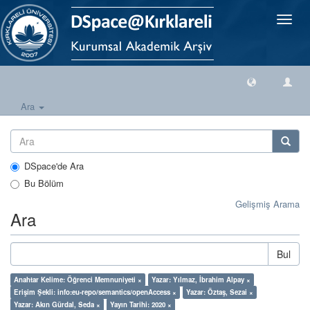
Geçiş
Yönlen
Ara
DSpace'de Ara
Bu Bölüm
Gelişmiş Arama
Ara
Bul
Anahtar Kelime: Öğrenci Memnuniyeti ×
Yazar: Yılmaz, İbrahim Alpay ×
Erişim Şekli: info:eu-repo/semantics/openAccess ×
Yazar: Öztaş, Sezai ×
Yazar: Akın Gürdal, Seda ×
Yayın Tarihi: 2020 ×