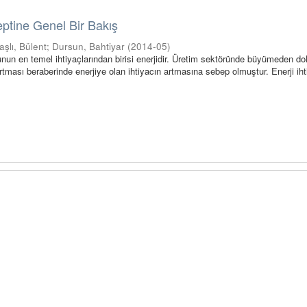
eptine Genel Bir Bakış
şlı, Bülent
;
Dursun, Bahtiyar
(
2014-05
)
n en temel ihtiyaçlarından birisi enerjidir. Üretim sektöründe büyümeden do
artması beraberinde enerjiye olan ihtiyacın artmasına sebep olmuştur. Enerji iht