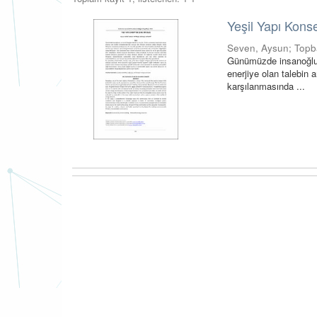
Yeşil Yapı Kons
Seven, Aysun
;
Topba
Günümüzde insanoğlunu
enerjiye olan talebin 
karşılanmasında ...