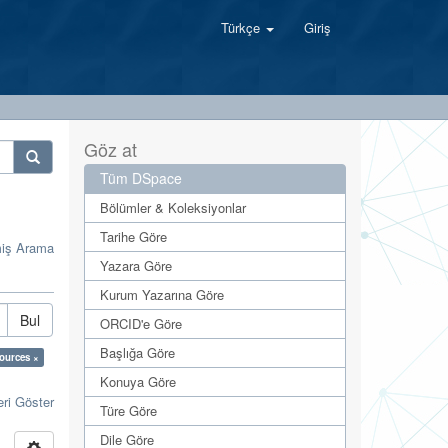
Türkçe
Giriş
Göz at
Tüm DSpace
Bölümler & Koleksiyonlar
Tarihe Göre
miş Arama
Yazara Göre
Kurum Yazarına Göre
Bul
ORCID'e Göre
Başlığa Göre
ources ×
Konuya Göre
eri Göster
Türe Göre
Dile Göre