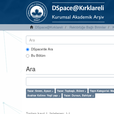
DSpace@Kırklareli
Rektörlüğe Bağlı Birimler
K
DSpace'de Ara
Bu Bölüm
Ara
Yazar: Seven, Aysun ×
Yazar: Topbaşlı, Bülent ×
Yayın Kategorisi: M
Anahtar Kelime: Yeşil yapı ×
Yazar: Dursun, Bahtiyar ×
Toplam kayıt 1, listelenen: 1-1