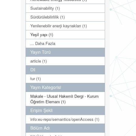
Sustainability (1)
Sürdürülebilirlilik (1)
Yenilenebilir enerji kaynakları (1)
Yeşil yapı (1)
... Daha Fazla
Yayın Türü
article (1)
Dil
tur (1)
Yayın Kategorisi
Makale - Ulusal Hakemli Dergi - Kurum
Öğretim Elemanı (1)
Erişim Şekli
info:eu-repo/semantics/openAccess (1)
Bölüm Adı