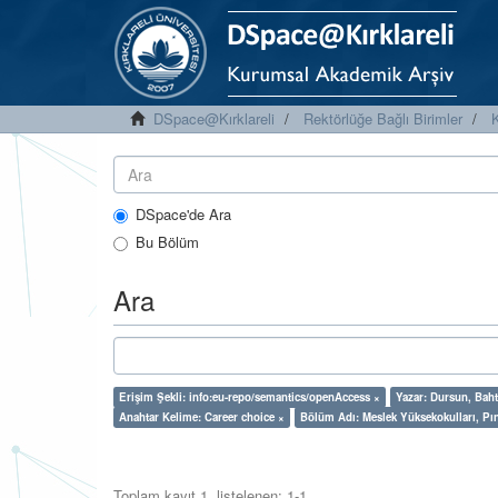
DSpace@Kırklareli
Rektörlüğe Bağlı Birimler
K
DSpace'de Ara
Bu Bölüm
Ara
Erişim Şekli: info:eu-repo/semantics/openAccess ×
Yazar: Dursun, Baht
Anahtar Kelime: Career choice ×
Bölüm Adı: Meslek Yüksekokulları, Pı
Toplam kayıt 1, listelenen: 1-1