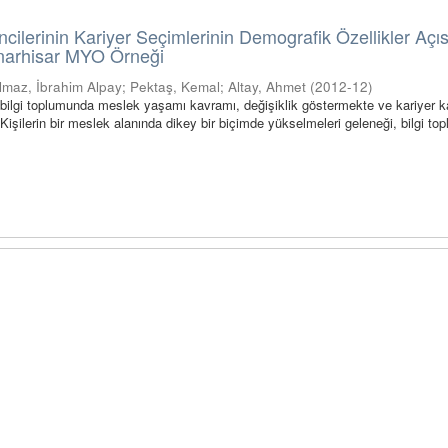
ncilerinin Kariyer Seçimlerinin Demografik Özellikler Açı
ınarhisar MYO Örneği
ılmaz, İbrahim Alpay
;
Pektaş, Kemal
;
Altay, Ahmet
(
2012-12
)
bilgi toplumunda meslek yaşamı kavramı, değişiklik göstermekte ve kariyer 
Kişilerin bir meslek alanında dikey bir biçimde yükselmeleri geleneği, bilgi t