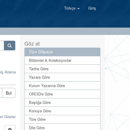
Türkçe
Giriş
Göz at
Tüm DSpace
Bölümler & Koleksiyonlar
Tarihe Göre
miş Arama
Yazara Göre
Kurum Yazarına Göre
Bul
ORCID'e Göre
Başlığa Göre
Konuya Göre
eri Göster
Türe Göre
Dile Göre