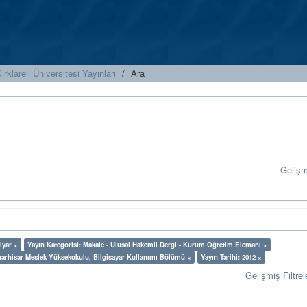
ırklareli Üniversitesi Yayınları
Ara
Geliş
iyar ×
Yayın Kategorisi: Makale - Ulusal Hakemli Dergi - Kurum Öğretim Elemanı ×
narhisar Meslek Yüksekokulu, Bilgisayar Kullanımı Bölümü ×
Yayın Tarihi: 2012 ×
Gelişmiş Filtrel