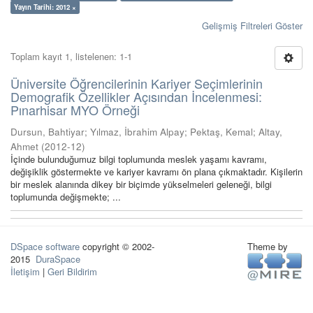
Yayın Tarihi: 2012 ×
Gelişmiş Filtreleri Göster
Toplam kayıt 1, listelenen: 1-1
Üniversite Öğrencilerinin Kariyer Seçimlerinin
Demografik Özellikler Açısından İncelenmesi:
Pınarhisar MYO Örneği
Dursun, Bahtiyar
;
Yılmaz, İbrahim Alpay
;
Pektaş, Kemal
;
Altay,
Ahmet
(
2012-12
)
İçinde bulunduğumuz bilgi toplumunda meslek yaşamı kavramı,
değişiklik göstermekte ve kariyer kavramı ön plana çıkmaktadır. Kişilerin
bir meslek alanında dikey bir biçimde yükselmeleri geleneği, bilgi
toplumunda değişmekte; ...
DSpace software
copyright © 2002-
Theme by
2015
DuraSpace
İletişim
|
Geri Bildirim