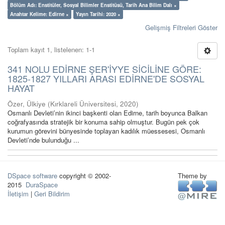
Bölüm Adı: Enstitüler, Sosyal Bilimler Enstitüsü, Tarih Ana Bilim Dalı ×
Anahtar Kelime: Edirne ×
Yayın Tarihi: 2020 ×
Gelişmiş Filtreleri Göster
Toplam kayıt 1, listelenen: 1-1
341 NOLU EDİRNE ŞER'İYYE SİCİLİNE GÖRE:
1825-1827 YILLARI ARASI EDİRNE'DE SOSYAL
HAYAT
Özer, Ülkiye
(
Kırklareli Üniversitesi
,
2020
)
Osmanlı Devleti’nin ikinci başkenti olan Edirne, tarih boyunca Balkan
coğrafyasında stratejik bir konuma sahip olmuştur. Bugün pek çok
kurumun görevini bünyesinde toplayan kadılık müessesesi, Osmanlı
Devleti’nde bulunduğu ...
DSpace software
copyright © 2002-
Theme by
2015
DuraSpace
İletişim
|
Geri Bildirim